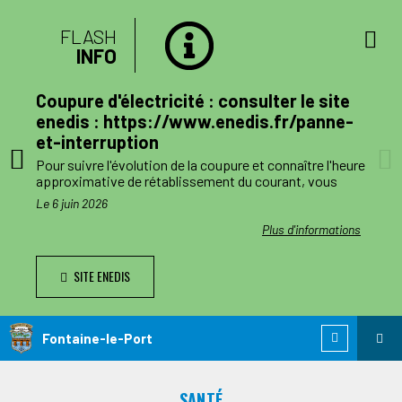
FLASH
INFO
lan
Coupure d'électricité : consulter le site
mune
enedis : https://www.enedis.fr/panne-
et-interruption
, le
Pour suivre l'évolution de la coupure et connaître l'heure
a
approximative de rétablissement du courant, vous
pouvez consulter le site enedis.fr/panne-et-
Le 6 juin 2026
ent
interruption ou télécharger l'application Enedis à mes
côtés. Toutefois l'alimentation pourra être rétablie à
ations
Plus d'informations
ode de
tout moment avant la fin de la plage indiquée.
SITE ENEDIS
ants,
Le jour des travaux, si vous avez besoin d’information
nnes
complémentaire, vous pourrez nous joindre au numéro
de téléphone de dépannage réservé aux collectivités
n
locales 0 811 010 212 (service 0,05€/appel).
Fontaine-le-Port
 est
ie de
SANTÉ