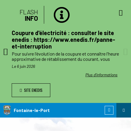
FLASH
INFO
lan
Coupure d'électricité : consulter le site
mune
enedis : https://www.enedis.fr/panne-
et-interruption
, le
Pour suivre l'évolution de la coupure et connaître l'heure
a
approximative de rétablissement du courant, vous
pouvez consulter le site enedis.fr/panne-et-
Le 6 juin 2026
ent
interruption ou télécharger l'application Enedis à mes
côtés. Toutefois l'alimentation pourra être rétablie à
ations
Plus d'informations
ode de
tout moment avant la fin de la plage indiquée.
SITE ENEDIS
ants,
Le jour des travaux, si vous avez besoin d’information
nnes
complémentaire, vous pourrez nous joindre au numéro
de téléphone de dépannage réservé aux collectivités
n
locales 0 811 010 212 (service 0,05€/appel).
Fontaine-le-Port
 est
ie de