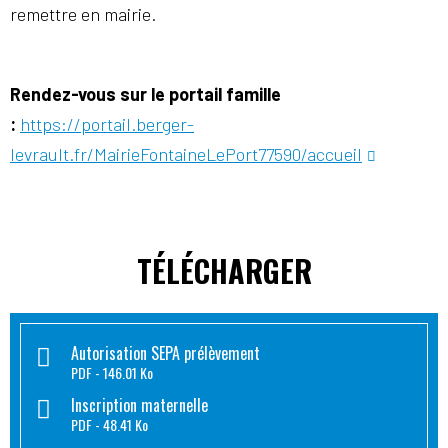
remettre en mairie.
Rendez-vous sur le portail famille
:
https://portail.berger-
levrault.fr/MairieFontaineLePort77590/accueil
TÉLÉCHARGER
Autorisation SEPA prélèvement
PDF
146.01 Ko
Inscription maternelle
PDF
48.41 Ko