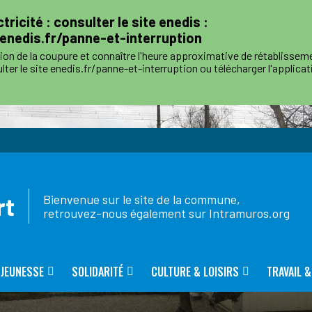
tricité : consulter le site enedis :
nedis.fr/panne-et-interruption
tion de la coupure et connaître l'heure approximative de rétablissem
ter le site enedis.fr/panne-et-interruption ou télécharger l'applica
alimentation pourra être rétablie à tout moment avant la fin de la pla
x, si vous avez besoin d’information complémentaire, vous pourrez 
 de dépannage réservé aux collectivités locales 0 811 010 212 (serv
rt
Bienvenue sur le site de la commune,
retrouvez-nous également sur Intramuros.org
 JEUNESSE
SOLIDARITÉ
CULTURE & LOISIRS
TRAVAIL 