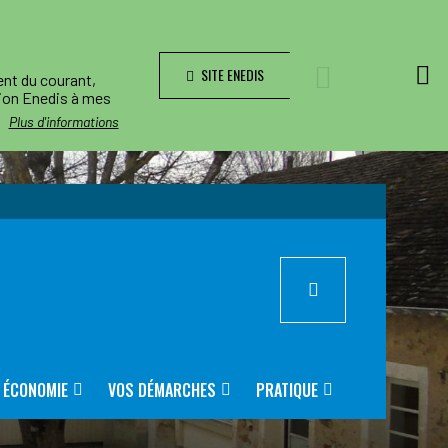
SITE ENEDIS
ent du courant,
tion Enedis à mes
ge indiquée.
Plus d'informations
nous joindre au
ice 0,05€/appel).
& ÉCONOMIE
VOS DÉMARCHES
PRATIQUE