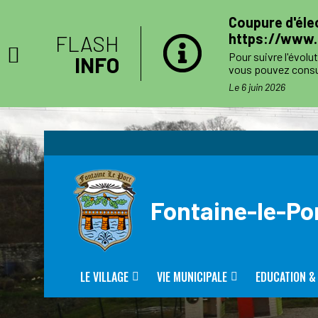
e
Coupure d'élec
https://www.e
FLASH
Pour suivre l'évolu
INFO
vous pouvez consul
côtés. Toutefois l'
s
Le 6 juin 2026
Le jour des travau
numéro de téléphone
Fontaine-le-Po
LE VILLAGE
VIE MUNICIPALE
EDUCATION &