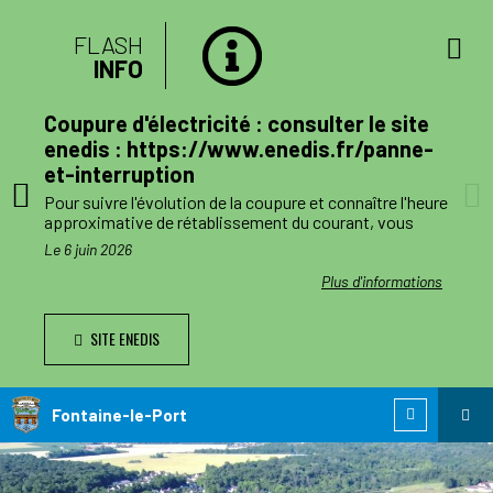
FLASH
INFO
lan
Coupure d'électricité : consulter le site
mune
enedis : https://www.enedis.fr/panne-
et-interruption
, le
Pour suivre l'évolution de la coupure et connaître l'heure
a
approximative de rétablissement du courant, vous
pouvez consulter le site enedis.fr/panne-et-
Le 6 juin 2026
ent
interruption ou télécharger l'application Enedis à mes
côtés. Toutefois l'alimentation pourra être rétablie à
ations
Plus d'informations
ode de
tout moment avant la fin de la plage indiquée.
SITE ENEDIS
ants,
Le jour des travaux, si vous avez besoin d’information
nnes
complémentaire, vous pourrez nous joindre au numéro
de téléphone de dépannage réservé aux collectivités
n
locales 0 811 010 212 (service 0,05€/appel).
Fontaine-le-Port
 est
ie de