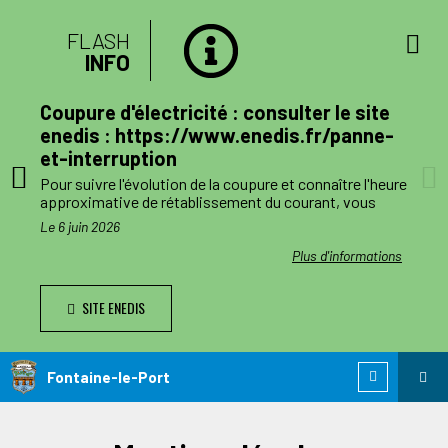
FLASH
INFO
lan
Coupure d'électricité : consulter le site
mune
enedis : https://www.enedis.fr/panne-
et-interruption
, le
Pour suivre l'évolution de la coupure et connaître l'heure
a
approximative de rétablissement du courant, vous
pouvez consulter le site enedis.fr/panne-et-
Le 6 juin 2026
ent
interruption ou télécharger l'application Enedis à mes
côtés. Toutefois l'alimentation pourra être rétablie à
ations
Plus d'informations
ode de
tout moment avant la fin de la plage indiquée.
SITE ENEDIS
ants,
Le jour des travaux, si vous avez besoin d’information
nnes
complémentaire, vous pourrez nous joindre au numéro
de téléphone de dépannage réservé aux collectivités
n
locales 0 811 010 212 (service 0,05€/appel).
Fontaine-le-Port
 est
ie de