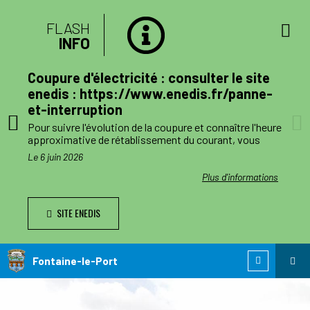
FLASH
INFO
lan
Coupure d'électricité : consulter le site
mune
enedis : https://www.enedis.fr/panne-
et-interruption
, le
Pour suivre l'évolution de la coupure et connaître l'heure
a
approximative de rétablissement du courant, vous
pouvez consulter le site enedis.fr/panne-et-
Le 6 juin 2026
ent
interruption ou télécharger l'application Enedis à mes
côtés. Toutefois l'alimentation pourra être rétablie à
ations
Plus d'informations
ode de
tout moment avant la fin de la plage indiquée.
SITE ENEDIS
ants,
Le jour des travaux, si vous avez besoin d’information
nnes
complémentaire, vous pourrez nous joindre au numéro
de téléphone de dépannage réservé aux collectivités
n
locales 0 811 010 212 (service 0,05€/appel).
Fontaine-le-Port
 est
ie de