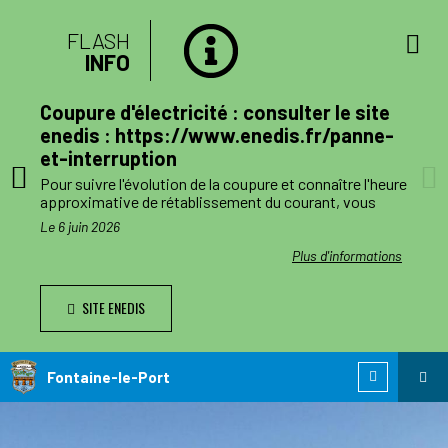
FLASH
INFO
lan
Coupure d'électricité : consulter le site
mune
enedis : https://www.enedis.fr/panne-
et-interruption
, le
Pour suivre l'évolution de la coupure et connaître l'heure
a
approximative de rétablissement du courant, vous
pouvez consulter le site enedis.fr/panne-et-
Le 6 juin 2026
ent
interruption ou télécharger l'application Enedis à mes
côtés. Toutefois l'alimentation pourra être rétablie à
ations
Plus d'informations
ode de
tout moment avant la fin de la plage indiquée.
SITE ENEDIS
ants,
Le jour des travaux, si vous avez besoin d’information
nnes
complémentaire, vous pourrez nous joindre au numéro
de téléphone de dépannage réservé aux collectivités
n
locales 0 811 010 212 (service 0,05€/appel).
Fontaine-le-Port
 est
ie de