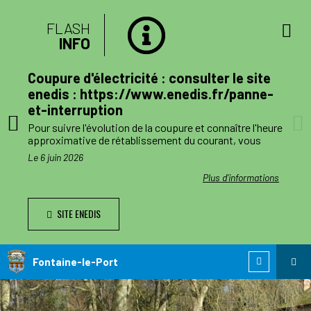
FLASH
INFO
lan
Coupure d'électricité : consulter le site
mune
enedis : https://www.enedis.fr/panne-
et-interruption
, le
Pour suivre l'évolution de la coupure et connaître l'heure
a
approximative de rétablissement du courant, vous
pouvez consulter le site enedis.fr/panne-et-
Le 6 juin 2026
ent
interruption ou télécharger l'application Enedis à mes
côtés. Toutefois l'alimentation pourra être rétablie à
ations
Plus d'informations
ode de
tout moment avant la fin de la plage indiquée.
SITE ENEDIS
ants,
Le jour des travaux, si vous avez besoin d’information
nnes
complémentaire, vous pourrez nous joindre au numéro
de téléphone de dépannage réservé aux collectivités
n
locales 0 811 010 212 (service 0,05€/appel).
Fontaine-le-Port
 est
ie de