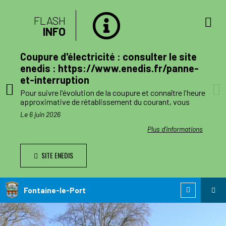
FLASH
INFO
lan
Coupure d'électricité : consulter le site
mune
enedis : https://www.enedis.fr/panne-
et-interruption
, le
Pour suivre l'évolution de la coupure et connaître l'heure
a
approximative de rétablissement du courant, vous
pouvez consulter le site enedis.fr/panne-et-
Le 6 juin 2026
ent
interruption ou télécharger l'application Enedis à mes
côtés. Toutefois l'alimentation pourra être rétablie à
ations
Plus d'informations
ode de
tout moment avant la fin de la plage indiquée.
SITE ENEDIS
ants,
Le jour des travaux, si vous avez besoin d’information
nnes
complémentaire, vous pourrez nous joindre au numéro
de téléphone de dépannage réservé aux collectivités
n
locales 0 811 010 212 (service 0,05€/appel).
Fontaine-le-Port
 est
ie de