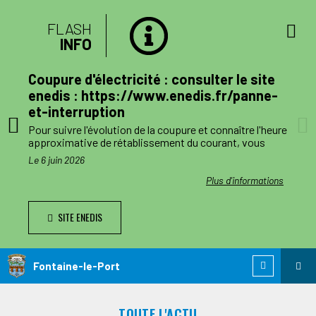
FLASH
INFO
lan
Coupure d'électricité : consulter le site
mune
enedis : https://www.enedis.fr/panne-
et-interruption
, le
Pour suivre l'évolution de la coupure et connaître l'heure
a
approximative de rétablissement du courant, vous
pouvez consulter le site enedis.fr/panne-et-
Le 6 juin 2026
ent
interruption ou télécharger l'application Enedis à mes
côtés. Toutefois l'alimentation pourra être rétablie à
ations
Plus d'informations
ode de
tout moment avant la fin de la plage indiquée.
SITE ENEDIS
ants,
Le jour des travaux, si vous avez besoin d’information
nnes
complémentaire, vous pourrez nous joindre au numéro
de téléphone de dépannage réservé aux collectivités
n
locales 0 811 010 212 (service 0,05€/appel).
Fontaine-le-Port
 est
ie de
TOUTE L'ACTU