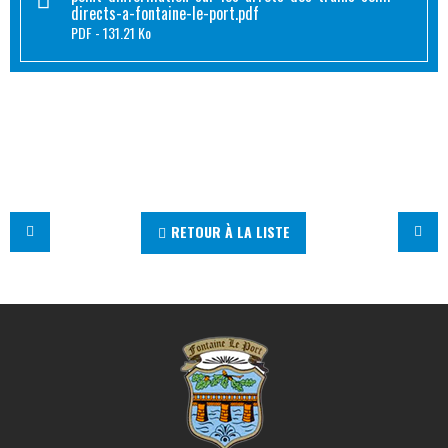
directs-a-fontaine-le-port.pdf
PDF
131.21 Ko
RETOUR À LA LISTE