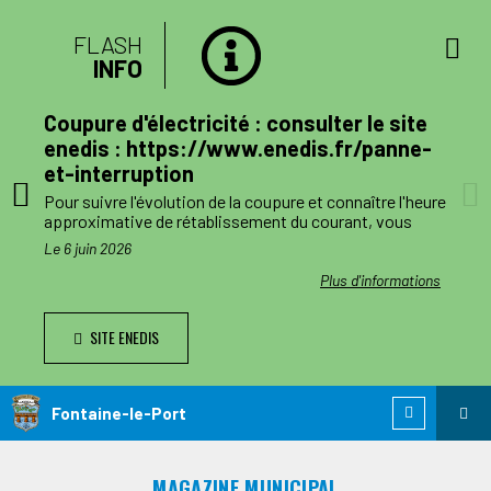
FLASH
INFO
lan
Coupure d'électricité : consulter le site
mune
enedis : https://www.enedis.fr/panne-
et-interruption
, le
Pour suivre l'évolution de la coupure et connaître l'heure
a
approximative de rétablissement du courant, vous
pouvez consulter le site enedis.fr/panne-et-
Le 6 juin 2026
ent
interruption ou télécharger l'application Enedis à mes
côtés. Toutefois l'alimentation pourra être rétablie à
ations
Plus d'informations
ode de
tout moment avant la fin de la plage indiquée.
SITE ENEDIS
ants,
Le jour des travaux, si vous avez besoin d’information
nnes
complémentaire, vous pourrez nous joindre au numéro
de téléphone de dépannage réservé aux collectivités
n
locales 0 811 010 212 (service 0,05€/appel).
Fontaine-le-Port
 est
ie de
MAGAZINE MUNICIPAL