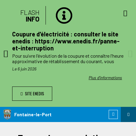
FLASH
INFO
lan
Coupure d'électricité : consulter le site
mune
enedis : https://www.enedis.fr/panne-
et-interruption
, le
Pour suivre l'évolution de la coupure et connaître l'heure
a
approximative de rétablissement du courant, vous
pouvez consulter le site enedis.fr/panne-et-
Le 6 juin 2026
ent
interruption ou télécharger l'application Enedis à mes
côtés. Toutefois l'alimentation pourra être rétablie à
ations
Plus d'informations
ode de
tout moment avant la fin de la plage indiquée.
SITE ENEDIS
ants,
Le jour des travaux, si vous avez besoin d’information
nnes
complémentaire, vous pourrez nous joindre au numéro
de téléphone de dépannage réservé aux collectivités
n
locales 0 811 010 212 (service 0,05€/appel).
Fontaine-le-Port
 est
ie de