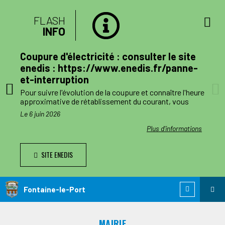
FLASH
INFO
lan
Coupure d'électricité : consulter le site
mune
enedis : https://www.enedis.fr/panne-
et-interruption
, le
Pour suivre l'évolution de la coupure et connaître l'heure
a
approximative de rétablissement du courant, vous
pouvez consulter le site enedis.fr/panne-et-
Le 6 juin 2026
ent
interruption ou télécharger l'application Enedis à mes
côtés. Toutefois l'alimentation pourra être rétablie à
ations
Plus d'informations
ode de
tout moment avant la fin de la plage indiquée.
SITE ENEDIS
ants,
Le jour des travaux, si vous avez besoin d’information
nnes
complémentaire, vous pourrez nous joindre au numéro
de téléphone de dépannage réservé aux collectivités
n
locales 0 811 010 212 (service 0,05€/appel).
Fontaine-le-Port
 est
ie de
MAIRIE